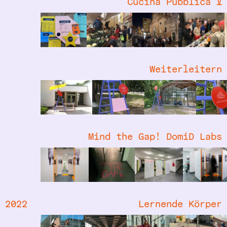
Cucina Pubblica Ⅴ
Weiterleitern
Mind the Gap! DomiD Labs
2022
Lernende Körper