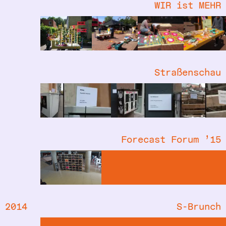
WIR ist MEHR
Straßenschau
Forecast Forum ’15
2014
S-Brunch