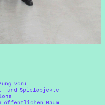
zung von:
t- und Spielobjekte
lons
m öffentlichen Raum