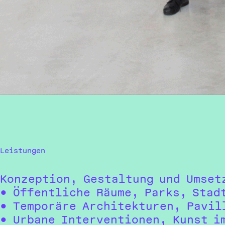
Leistungen
Konzeption, Gestaltung und Umset
Öffentliche Räume, Parks, Stad
Temporäre Architekturen, Pavil
Urbane Interventionen, Kunst i