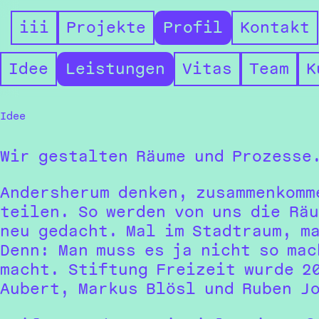
i
i
i
Projekte
Profil
Kontakt
Typus
Idee
Leistungen
Vitas
Team
K
Profil
Idee
Wir gestalten Räume und Prozesse
Andersherum denken, zusammenkomm
teilen. So werden von uns die Rä
neu gedacht. Mal im Stadtraum, m
Denn: Man muss es ja nicht so mac
macht. Stiftung Freizeit wurde 2
Aubert, Markus Blösl und Ruben J